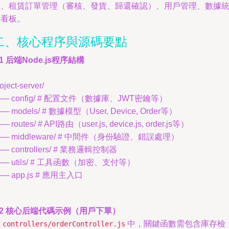
理、租賃訂單管理（審核、發貨、歸還確認）、用戶管理、數據
計看板。
二、核心程序與源碼要點
.1 后端Node.js程序結構
oject-server/
── config/ # 配置文件（數據庫、JWT密鑰等）
── models/ # 數據模型（User, Device, Order等）
── routes/ # API路由（user.js, device.js, order.js等）
── middleware/ # 中間件（身份驗證、錯誤處理）
── controllers/ # 業務邏輯控制器
── utils/ # 工具函數（加密、支付等）
── app.js # 應用主入口
.2 核心后端代碼示例（用戶下單）
在
中，關鍵函數需包含庫存檢
controllers/orderController.js