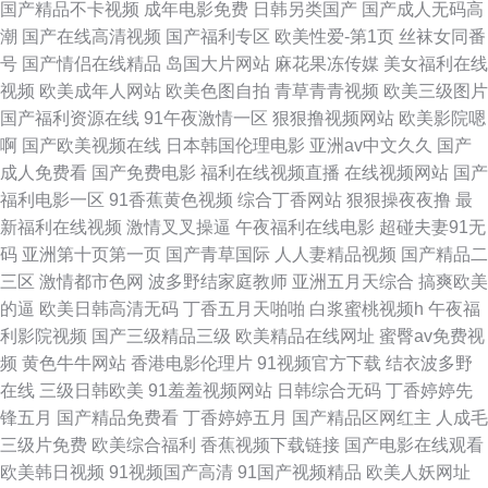
国产精品不卡视频
成年电影免费
日韩另类国产
国产成人无码高
日韩黄片 91华人精品在线视频 国产情侣第一页 久久国产精品V 色婷婷久久
潮
国产在线高清视频
国产福利专区
欧美性爱-第1页
丝袜女同番
号
国产情侣在线精品
岛国大片网站
麻花果冻传媒
美女福利在线
二区 欧美xxnnn色 91天堂免费看 亚洲欧美BT 国产日韩欧美黄 黄色视频一区
视频
欧美成年人网站
欧美色图自拍
青草青青视频
欧美三级图片
国产福利资源在线
91午夜激情一区
狠狠撸视频网站
欧美影院嗯
二区 欧韩精品成人6 91情网站直播高清版 亚洲国产精品自 国产伪娘ts 日韩
啊
国产欧美视频在线
日本韩国伦理电影
亚洲av中文久久
国产
成人免费看
国产免费电影
福利在线视频直播
在线视频网站
国产
美欧视频 欧美性交在线 草莓网址视频 操比视频99 久久草av国产网站 重案之
福利电影一区
91香蕉黄色视频
综合丁香网站
狠狠操夜夜撸
最
新福利在线视频
激情叉叉操逼
午夜福利在线电影
超碰夫妻91无
水箱藏尸未删版 色鬼综合 草莓视频精品免费下载 操操操av 九一制作视频网
码
亚洲第十页第一页
国产青草国际
人人妻精品视频
国产精品二
三区
激情都市色网
波多野结家庭教师
亚洲五月天综合
搞爽欧美
站 午夜影院欧洲 日韩高清无码久久日韩 jk白丝后入在线观看 影音先锋狠狠
的逼
欧美日韩高清无码
丁香五月天啪啪
白浆蜜桃视频h
午夜福
利影院视频
国产三级精品三级
欧美精品在线网址
蜜臀av免费视
干 国产在线免费观看91 欧美日韩国产在线 欧美日韩孕妇最黄 俺去啦中文网
频
黄色牛牛网站
香港电影伦理片
91视频官方下载
结衣波多野
在线
三级日韩欧美
91羞羞视频网站
日韩综合无码
丁香婷婷先
91色色视频 九九资源导航在线观看 日本熟妇一区二区三区 国产91一区 国产
锋五月
国产精品免费看
丁香婷婷五月
国产精品区网红主
人成毛
三级片免费
欧美综合福利
香蕉视频下载链接
国产电影在线观看
麻豆久久精品日韩 狼友深夜AV 91大神小青蛙搭讪 日韩网址91 久久美女一区
欧美韩日视频
91视频国产高清
91国产视频精品
欧美人妖网址