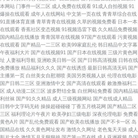
本网站
门事件一区二区
成人免费在线观看
91成人自拍视频
91
频 推理av福利写真 色污在线观看黄色官网 国产日韩欧美 色欲色吧综合网 丝
爆操在线观看
成年人在线网站
中文第一页在线
青青草综合在线
91直播体育直播
青草青青在线视频
久草的视频免费看
日本一本
袜福利视频在线导航 欧美日韩国产综合另类二区 日韩色图导航 国产在线蝌
在线观看
香蕉社区变态视频
91视频迅雷下载
久久精品免费视频
国内精品在线播放
青青国草在线视频
97国产在线观看
污黄视频
蚪啪啪啪 午夜试看一分钟 亚州欧美日韩国产 九一免费色 91人妻视频在线 91
在线观看
国产精品一二三区
欧美99家庭乱伦
韩日精品中文字幕
午夜福利大片
国产在线视频91
国产日本在线视频
三级片黄色网
超碰人人 久久一区 91蜜桃臂 一区二区黄色电影 九一综合 91豆花网页短视频
址
人妻福利导航
亚洲欧美日韩一区
国产日韩高清视频
日韩在线
免费播放
精品福利久久久
国产在线诱惑
最新日韩高清无码
国产
亚洲国产在线观看 精品兔费产品绘合 91调教丝袜视频 亚洲色图第五页 久草
主播第一页
白丝美女自慰潮喷
美国另类视频人妖
伦理在线电影
国产日韩二三区
亚洲激情中文
国产高清在线观看
敕激撸福利二
福利 91九色老阿姨曝料网 伊人精品久久狼人婷婷 久草新免费 91极品无码 伊
区
成人动漫二区三区
波多野结全集
白丝网站免费看
国内精品福
利丝袜
国产91久久精品
成人三级视频网站
国产在线成人精品
人久久综合影院 狼友基地AV 91亚洲综合影院 AV三区二区一区六区 欧美成
日韩中文字码无砖
操操超碰碰碰
丁香五月桃花网
国产精品二区
三区
福利理论片午夜片
欧美孕妇三级电影
深夜伦理电影
免费看
人在级影院 99中文丝袜人妻无码 超碰人人曰 欧美不卡啪啪 www操碰 国产
黄色A片
国产乱伦免费观看
国产欧美在线播放
国产不卡一区
岛
国精品在线
久久黄色网址发布
激情久久网址
老色鬼天天操
成人
肏b视频 欧美日韩成看 草莓视频国产 黑料星空导航 欧美性交之 不卡在线A
影片大全
激情五月天狠狠操
国产第一页在线
成人亚洲视频
岛国