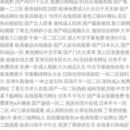
暴黑料
国产AV六十五区
免费日韩精品
91社区视频在线
国产视
频一二三区
夜色福利院18禁
欧洲免费成人A
日日干天天操
国产
精品网址
欧美四级老片
伦理片在线韩国
黄色三级AV网站
东京
热自慰影院
国产女人喷液
激情成人四房
国产最新激情
新三级网
站视频
丁香五月婷婷小说
国产精品视频久久
激情综合婷婷
久草
最新入口链接
午夜一区二区三区
成人中文字幕免费
欧美h片在
线观看
欧美极品在线播放
国产人妖在线观看
国产日本久久
国产
91精品一区
黄色网址中文字幕
国产门久久青草
黑人巨茎黄色视
频
超碰在线主播
亚洲无码专区久久
AV无码黄色网址
日本不卡
免费高清
亚洲一区成人视频
久久精品久久
中文字幕激情在线
午
夜免费看片
字幕翻译网址大全
日韩伦理在线影院
一区二区福利
片
亚洲午夜激情
一本之道无码
高清不卡一区二区
国内成人免费
网站
丁香五月伊人在线
国产一区二区伪娘
福利导航尤物
中文字
幕下载网站
在线观看污网址
日本不卡毛片
国产美女视频免费
免
费黄色a片播放
国产激情一区二
美国伦理片在线
日本不卡一区
二区
AV三级在线观看
成人黑料自拍
久草在线在线
丁香婷婷激
激v片
黄色三级网站人
在线播放黄色av
欧美性爱小说网址
国产
三级观看
欧美日韩不卡中文
亚洲丁香婷婷五月
在线看日韩电影