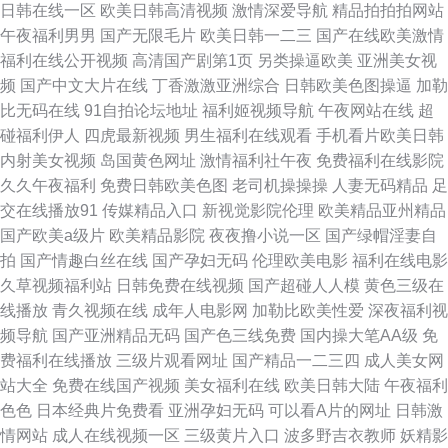
日韩在线一区
欧美日韩高清视频
激情深爱导航
精品拍拍拍网站
二区污 最新av中文字幕在线观看 日韩久久综合tv ts伪娘视频网站 最新国产亚
午夜福利男男
国产无限毛片
欧美日韩一二三
国产在线欧美激情
福利在线公开视频
高清国产剧第1页
另类操逼欧美
亚洲美女视
洲色导航 久久精品人妻网 亚洲内射一二卡 日本黄色性交片在线 91永久免费
频
国产中文大片在线
丁香激激亚洲综合
日韩欧美色图操逼
加勒
比无码在线
91自拍论坛地址
福利姬视频导航
午夜网站在线
超
电影网 丰满高大一区二区三区欧美激情网无码色综合 蜜桃成人在线播放网站
碰福利伊人
四虎最新视频
男生福利在线观看
手机看片欧美日韩
内射美女视频
岛国黄色网址
激情福利社午夜
免费福利在线影院
ts伪娘视频网站 伊人久热亚洲精品 韩国三级善良的嫂子 99热无码 九一性生
久久午夜福利
免费日韩欧美色图
老司机操操操
人妻无码精品
足
交在线播放91
传媒精品入口
新视觉影院伦理
欧美精品亚州精品
活免费视频 黄色网址在线观看一区二区 国产肛交合集 av超碰久操 午夜性免
国产欧美a级片
欧美精品影院
夜夜撸小说一区
国产绿帽淫妻自
拍
国产情趣白丝在线
国产孕妇无码
伦理欧美电影
福利在线电影
费网址 日韩欧美啪啪网站 久精品视频网 自啪片国产原创露脸精品 91王站 午
久草视频福利站
日韩免费在线视频
国产超碰人人模
黄色三级在
线播放
青久视频在线
成年人电影网
加勒比欧美性爱
深夜福利视
夜成人福利网 大香焦人人爱 午夜福利影院AV 在线播放成人网站 天堂中文
频导航
国产亚洲精品无码
国产色三线免费
国内操大笔AA级
免
费福利在线播放
三级片观看网址
国产精品一二三四
成人美女网
91ncom视频 国产欧美日韩在线 青青草亚洲分类 在线久久草 78日韩无码 可
站大全
免费在线国产视频
美女福利在线
欧美日韩大陆
午夜福利
色色
日本经典片免费看
亚洲孕妇无码
可以看A片的网址
日韩激
以免费在线看污污的网站 熟女一3 欧美人妖网站 久久青青草在线视频 国产区
情网站
成人在线视频一区
三级黄片入口
波多野吉衣教师
妖精影