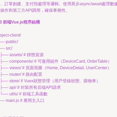
、訂單創建、支付預處理等邏輯。使用異步async/await處理數
操作和第三方API調用，確保事務性。
.3 前端Vue.js程序結構
oject-client/
── public/
── src/
 ├── assets/ # 靜態資源
 ├── components/ # 可復用組件（DeviceCard, OrderTable）
 ├── views/ # 頁面視圖（Home, DeviceDetail, UserCenter）
 ├── router/ # 路由配置
 ├── store/ # Vuex狀態管理（用戶登錄狀態、購物車）
 ├── api/ # 封裝所有后端API請求
 └── utils/ # 前端工具函數
── main.js # 應用主入口