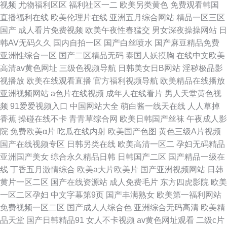
视频
尤物福利区区
福利社区一二
欧美另类黄色
免费观看韩国
直播福利在线
欧美伦理片在线
亚洲五月综合网站
精品一区三区
国产
成人看片免费视频
欧美午夜性春猛交
男女深夜操操网站
日
韩AV无码久久
国内自拍一区
国产白丝喷水
国产麻豆精品免费
亚洲性综合一区
国产二区精品无码
泰国人妖摸胸
在线中文欧美
高清av黄色网址
三级色视频导航
日韩美女日B网站
淫秽极品影
视播放
欧美在线观看直播
官方福利视频导航
欧美精品在线播放
亚洲视频网站
a色片在线视频
成年人在线看片
男人天堂黄色视
频
91爱爱视频入口
中国网站大全
萌白酱一线天在线
人人草掉
香蕉
操碰在线不卡
青青草综合网
欧美日韩国产丝袜
午夜成人影
院
免费欧美α片
吃瓜在线内射
欧美国产色图
黄色三级A片视频
国产在线视频专区
日韩另类在线
欧美高清一区二
孕妇无码精品
亚洲国产美女
综合永久精品日韩
日韩国产二区
国产精品一级在
线
丁香五月激情综合
欧美a大片欧美片
国产亚洲视频网站
日韩
黄片一区二区
国产在线资源站
成人免费毛片
东方四虎影院
欧美
一区二区孕妇
中文字幕第9页
国产丰满熟女
欧美第一福利网站
免费视频一区二区
国产成人人综合色
亚洲综合无码高清
欧美精
品天堂
国产日韩精品91
女人不卡视频
av黄色网址观看
二级c片