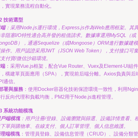
驗，實現業務流程自動化。
.2 技術選型
后端
：采用Node.js運行環境，Express.js作為Web應用框架。其
非阻塞I/O特性適合高并發的租借請求。數據庫選用MySQL（或
ongoDB），通過Sequelize（或Mongoose）ORM進行數據建
操作。用戶認證采用JWT（JSON Web Token），支付接口可
支付寶/微信沙箱環境。
前端
：采用Vue.js框架，配合Vue Router、Vuex及Element-UI組
，構建單頁面應用（SPA），實現前后端分離。Axios負責與后
PI通信。
部署與服務
：使用Docker容器化技術保證環境一致性，利用Ngin
行反向代理和負載均衡，PM2用于Node.js進程管理。
.3 系統功能模塊
用戶端模塊
：用戶注冊/登錄、設備瀏覽與篩選、設備詳情查看、
賃下單與購物車、在線支付、個人訂單管理、個人信息維護。
管理端模塊
：管理員登錄、設備信息管理（CRUD）、設備分類