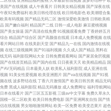
二区在线
亚洲精品福利蜜桃
久草最新在线视频
波多野结种子
欧
美国产在线视频
成人午夜看片
日韩美女精品视频
国产深夜在线
午夜92免费福利
欧美日韩伦理在线
欧日韩电影色
欧美潮喷合集
欧美有码视频
国产精品无码二区
激情深爱欧美激情
日韩欧美精
品
国产嫩白福利
精品国产二线
日韩一成人电影
麻豆蜜桃视频
国产美女操逼
国产高清在线免费
91视频观看免费
丁香婷婷五月
综合
精品国产综合区
国产高颜值在线观
日本成人免费视频
在线
看片网站日韩
在线美剧天堂
国产精品九一在线
国内激情在线视
频
在线三级视频网
国产91福利视频
久久成人国产精品
黑料在
线无码
福利影院网站大全
日韩免费观看网站
国产家居肏屄视频
国产在线首页精品
国产国内在线
日日夜夜天天
欧美精品精品
国
产AV无码精品
日本最美人妖
欧美私人福利影院
成人亚洲在线
视频
91美女性爱视频
欧美亚洲图片
国产va在线视频
国产91视
频在线
波多野结在线
丁香六月激情国产
欧美日韩另类
精品无码
免费
黑成人福利影院
精品无码播放
成人免费网址
福利导航网站
日本在线看片
国产三区五五影视
三级av中文字幕
免费久草永久
国模一区二区欧美
欧美日韩免费电影
国产亚洲网友自拍
国产情
侣在线视频
男女啪啪激情网站
欧美一区免费
欧美变态黄片
超色