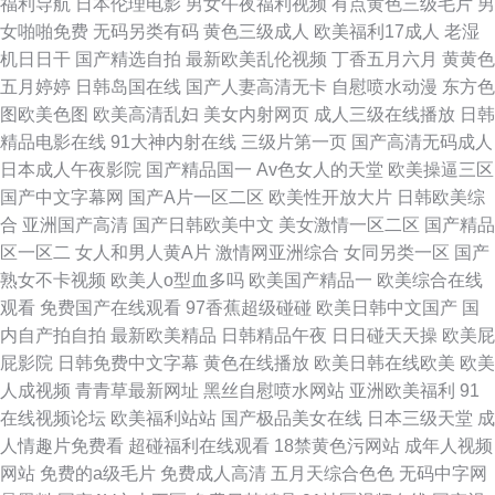
福利导航
日本伦理电影
男女午夜福利视频
有点黄色三级毛片
男
女啪啪免费
无码另类有码
黄色三级成人
欧美福利17成人
老湿
机日日干
国产精选自拍
最新欧美乱伦视频
丁香五月六月
黄黄色
五月婷婷
日韩岛国在线
国产人妻高清无卡
自慰喷水动漫
东方色
图欧美色图
欧美高清乱妇
美女内射网页
成人三级在线播放
日韩
精品电影在线
91大神内射在线
三级片第一页
国产高清无码成人
日本成人午夜影院
国产精品国一
Av色女人的天堂
欧美操逼三区
国产中文字幕网
国产A片一区二区
欧美性开放大片
日韩欧美综
合
亚洲国产高清
国产日韩欧美中文
美女激情一区二区
国产精品
区一区二
女人和男人黄A片
激情网亚洲综合
女同另类一区
国产
熟女不卡视频
欧美人o型血多吗
欧美国产精品一
欧美综合在线
观看
免费国产在线观看
97香蕉超级碰碰
欧美日韩中文国产
国
内自产拍自拍
最新欧美精品
日韩精品午夜
日日碰天天操
欧美屁
屁影院
日韩免费中文字幕
黄色在线播放
欧美日韩在线欧美
欧美
人成视频
青青草最新网址
黑丝自慰喷水网站
亚洲欧美福利
91
在线视频论坛
欧美福利站站
国产极品美女在线
日本三级天堂
成
人情趣片免费看
超碰福利在线观看
18禁黄色污网站
成年人视频
网站
免费的a级毛片
免费成人高清
五月天综合色色
无码中字网