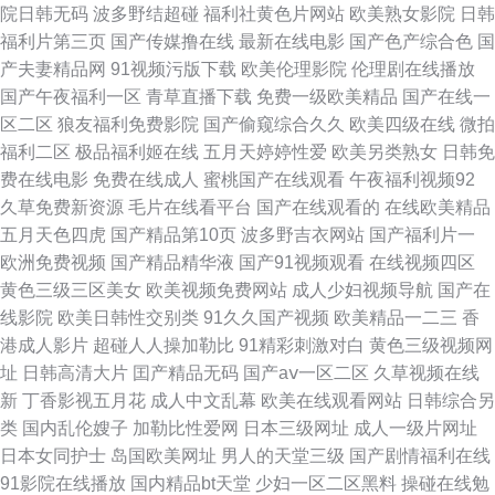
院日韩无码
波多野结超碰
福利社黄色片网站
欧美熟女影院
日韩
视频 成人精品网站入口 91日韩美视频 91福利偷拍 日非肏屄电视 福利片午夜
福利片第三页
国产传媒撸在线
最新在线电影
国产色产综合色
国
产夫妻精品网
91视频污版下载
欧美伦理影院
伦理剧在线播放
三区日日骚 中文字幕片在线电影 午夜性剧场之一 日韩在线伦理片 欧美人的
国产午夜福利一区
青草直播下载
免费一级欧美精品
国产在线一
区二区
狼友福利免费影院
国产偷窥综合久久
欧美四级在线
微拍
性交 麻豆传媒高清 九1免费看片 含羞草福利影院 成人在线视频福利 www国
福利二区
极品福利姬在线
五月天婷婷性爱
欧美另类熟女
日韩免
费在线电影
免费在线成人
蜜桃国产在线观看
午夜福利视频92
产亚洲精品 99视频网址 91色情软件安装下载 成人午夜福利网站在线 99草视
久草免费新资源
毛片在线看平台
国产在线观看的
在线欧美精品
五月天色四虎
国产精品第10页
波多野吉衣网站
国产福利片一
频再线 熊猫91 日韩精品极品 草莓免费视频APP 91社亚洲久久在线 精品久久
欧洲免费视频
国产精品精华液
国产91视频观看
在线视频四区
黄色三级三区美女
欧美视频免费网站
成人少妇视频导航
国产在
伊人无码 性爱a级视频 日韩成人综合在线 www日韩视频 91超碰偷拍九色 久
线影院
欧美日韩性交别类
91久久国产视频
欧美精品一二三
香
港成人影片
超碰人人操加勒比
91精彩刺激对白
黄色三级视频网
久国产久久日 在线啪啪av 日韩精品xxdd www欧美日韩人妻 av福利色 久久
址
日韩高清大片
囯产精品无码
国产aⅴ一区二区
久草视频在线
新
丁香影视五月花
成人中文乱幕
欧美在线观看网站
日韩综合另
成人视频 影视大全在线观看官网免费入口在线看 高清国产福利 欧美拳交导
类
国内乱伦嫂子
加勒比性爱网
日本三级网址
成人一级片网址
日本女同护士
岛国欧美网址
男人的天堂三级
国产剧情福利在线
航 91网站在线收看 亚洲无码专区片 黄色91色情 午夜福利成人AV5码导航 日
91影院在线播放
国内精品bt天堂
少妇一区二区黑料
操碰在线勉