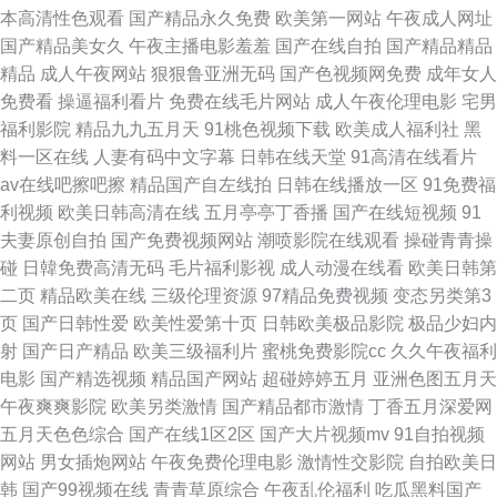
本高清性色观看
国产精品永久免费
欧美第一网站
午夜成人网址
日本成人免费福利一区 www日日夜夜操 99插插插 狼友av无码网 91导航福
国产精品美女久
午夜主播电影羞羞
国产在线自拍
国产精品精品
精品
成人午夜网站
狠狠鲁亚洲无码
国产色视频网免费
成年女人
利视频在线 午夜网二区三区 国产性在线视频 青青草人人撸 欧美淫乱一二区
免费看
操逼福利看片
免费在线毛片网站
成人午夜伦理电影
宅男
福利影院
精品九九五月天
91桃色视频下载
欧美成人福利社
黑
AVtt天堂网不好 97超碰成人在线 久久免费 91处女视频网 四虎色情 国产日韩
料一区在线
人妻有码中文字幕
日韩在线天堂
91高清在线看片
av在线吧擦吧擦
精品国产自左线拍
日韩在线播放一区
91免费福
页 日韩蜜桃一区 日韩3级电影 成人福利午夜专区 成年人高清无码视频天堂网
利视频
欧美日韩高清在线
五月亭亭丁香播
国产在线短视频
91
夫妻原创自拍
国产免费视频网站
潮喷影院在线观看
操碰青青操
男人天堂激情AV黑丝 91社日本韩国 一区二区国产电影 九一视频免费版
碰
日韓免费高清无码
毛片福利影视
成人动漫在线看
欧美日韩第
二页
精品欧美在线
三级伦理资源
97精品免费视频
变态另类第3
91porn九色 无码伦理聚合 国产女同 欧美伊人 欧美综合伊人成人精品 av中文
页
国产日韩性爱
欧美性爱第十页
日韩欧美极品影院
极品少妇内
射
国产日产精品
欧美三级福利片
蜜桃免费影院cc
久久午夜福利
字幕电影 91视频免费看 久久麻豆精品国产一区 导航福利视频在线观看 久久
电影
国产精选视频
精品国产网站
超碰婷婷五月
亚洲色图五月天
午夜爽爽影院
欧美另类激情
国产精品都市激情
丁香五月深爱网
久精品日本一区二区三区 欧美先锋影音播放 av网站在线免费观看 狠狠色综
五月天色色综合
国产在线1区2区
国产大片视频mv
91自拍视频
网站
男女插炮网站
午夜免费伦理电影
激情性交影院
自拍欧美日
合久久久久 欧美极品视屏 www人人干天天操c 成人做爱免费导航网 蜜臀在
韩
国产99视频在线
青青草原综合
午夜乱伦福利
吃瓜黑料国产