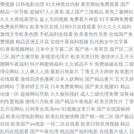
费视频
日韩电影伦理
91大神黑丝内射
黄页网站免费观看
国产
韩在线精品 岛国大片在线 深夜成人一区 国产操婊网 久久大香蕉在线 日韩欧
精品一区导航
超碰97人人香蕉
成人国产三级精品
黄色三极网站
久久大香线蕉理论
趁人无码视频
免费看片神嚣
91字幕网免费看
美啪啪网站 国产亚洲日韩欧美懂色 色哟哟国产 日韩欧美瑟瑟免费 成人电
免费肏屄网址
欧美专区在线
日韩h片在线观看
91久久久久福利
激情文学欧美色图
手机福利在线看
欧美黄色性另类
在线国产免
666 草莓视屏 久久人妻二区 91磁力链接 熟女免费一区 豆花在线观看最新网
费视频
精品亚洲五月花
在线午夜福利视频
乱伦熟女中文字幕
91香蕉视频网站
日本中文字幕二区
国产第一草草页
国产区二区
址 猫先生国产一区 欧美日韩亚洲国产综合 99艹久久 中文在线资源天 久艹在
三区
国产主播导航
新视觉伦理片
欧美另类日韩
激情伊人五月天
嗯啊午夜福利
特片网蜜桃福利
久久精品不卡
免费操碰在线
三级
线国产片 亚洲福利成人自拍啪啪 日韩久久中文字幕不卡 草莓视频直接看看
理论网站
人人爽人人插
最新日韩新片
丁香五月天婷婷
欧美图片
在线观看
激情四房色播网
日本人妖网站
国产精品黄片
五月天婷
凡人修仙动漫在线观看 蜜祧视频 91蝌蚪在线网站 亚洲国产无毛 国内不卡一
婷网站
丁香婷婷五月花
日本免费黄网站
国产美女视频91
精品
动漫一区
超碰网站导航
久久偷拍强奸
成人三级伦理免费
深夜福
区二区 欧日韩乱伦 欧美丝袜 91亚欧美日韩性爱网 91精品网站 久久99爱一
利性爱视频
激情六月欧美
国产精品午夜电影
欧美另类性片
丁香
五月花网站
日韩美女高清mv
91视频这里只有
国产在线国偷精
本9 91prom最新入口 少妇后入内射高潮 福利片伊人网 国产精品久久草 麻豆
品
欧美伦理电影网站
欧美乱轮激情网
国产精一精二区
国产极品
自拍
欧美国产aⅴ电影
一区二区在线看
欧美日韩亚洲视频
精品
传媒影视 91黄色废料 无码一区二区精品成人 国产最近极品 日韩久久黑料9
乱码在线观看
国产午夜伦理
精品国产福利电影
在线看片成人
日