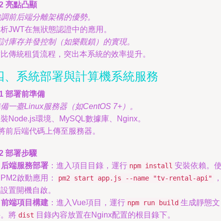
.2 亮點凸顯
強調前后端分離架構的優勢。
分析JWT在無狀態認證中的應用。
探討庫存并發控制（如樂觀鎖）的實現。
對比傳統租賃流程，突出本系統的效率提升。
四、系統部署與計算機系統服務
.1 部署前準備
備一臺Linux服務器（如CentOS 7+）。
裝Node.js環境、MySQL數據庫、Nginx。
 將前后端代碼上傳至服務器。
.2 部署步驟
.
后端服務部署
：進入項目目錄，運行
安裝依賴。
npm install
PM2啟動應用：
pm2 start app.js --name "tv-rental-api"
并設置開機自啟。
.
前端項目構建
：進入Vue項目，運行
生成靜態文
npm run build
件。將
目錄內容放置在Nginx配置的根目錄下。
dist