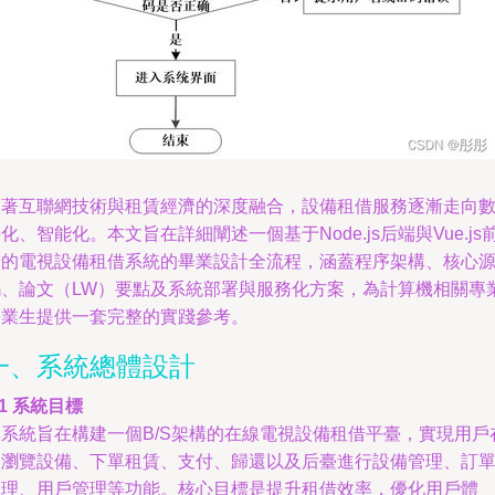
隨著互聯網技術與租賃經濟的深度融合，設備租借服務逐漸走向
化、智能化。本文旨在詳細闡述一個基于Node.js后端與Vue.js
端的電視設備租借系統的畢業設計全流程，涵蓋程序架構、核心
碼、論文（LW）要點及系統部署與服務化方案，為計算機相關專
畢業生提供一套完整的實踐參考。
一、系統總體設計
.1 系統目標
本系統旨在構建一個B/S架構的在線電視設備租借平臺，實現用戶
線瀏覽設備、下單租賃、支付、歸還以及后臺進行設備管理、訂
處理、用戶管理等功能。核心目標是提升租借效率，優化用戶體