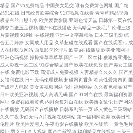
精品
国产va免费精品
中国美女足交
谁有免费黄色网址
国产精
线综合第八页 91社视频在线观看 亚洲最大成人网在线 精品毛片久久 在线视
品91在线
日韩经典欧美综合
91短视频在线看
青青草精品视频
极品白丝自慰出水
欧美爱爱影院
亚洲色情天堂
日韩第一页在线
频传媒 五月花丁香社区 后入白丝 一本道伊人大香蕉AV 天堂人妻一区二区 国
脚交白嫩玉足视频
国产ts在线播放
无码精品一级毛片
伦理三级
片黄视频
91蝌蚪在线视频
亚洲中文字幕精品
日本三级电影
综
产欧美色亚洲 人人操人人高潮 人妻无码久久精品 超碰91人妻在线 久久99精
合五月婷婷
女同成人用品
久草超碰在线观看
国产在线观看污
成
人在线吃瓜网站
西瓜影院伦理片
欧美a在线播放
欧美亚韩网址
品种子久久久久久 人妖在线ts国产米兰 成人av免费在线 国产传媒专区 欧美
亚洲色码视频
操操操草草草草
国产一区二区丝袜
狠狠撸亚洲色
成人影视一区二区
91综合精品国产
欧美在线免费
国产美女主播
爱爱一区 97AV91操 51网www91 久久精品国产久精国产 91欧美日韩 中文
在线
免费电影下载
高清成人免费视频
人妻精品久久久久
国产美
女福利在线
日韩无码伦理视频
超碰网页香蕉
欧美性爱第四页
国
av 久久综合一本 91老黄 亚洲夜色色 精品喷水一区二区 91传媒my 午夜tv影
产成年人电影
美女黄视频网站
伦理福利网站
久久夜色精品国产
日韩欧美亚洲视频
成人高清无码
国产91对白在线
最新福利资源
院 国产一区熟女免费 色佬头福利导福航大全 熟妇视频在线观看 国产亚洲色
网址
免费在线看黄色
内射合集对白在线
欧美熟女乱伦
国产网站
在线播放
无码国产在线播放
日韩系列第一页
成人黄色三级网站
婷婷 少妇人妻网站 色内内免费播放 国产精品久久婷婷欧美 日本在线不卡一
久久午夜少妇无码
A片视频在线网站
第一福利网欧美
欧美日韩
伦理片
欧美性爱黑人
午夜电影在线播放
欧美在线第一
黄色毛片
区二区 熟女一4 国产专区欧美日韩专区 亚州色图综合 天堂mv 国产性在线视
网址
男女日b真人视频
国产白丝视频
福利精品在线视频
三级日