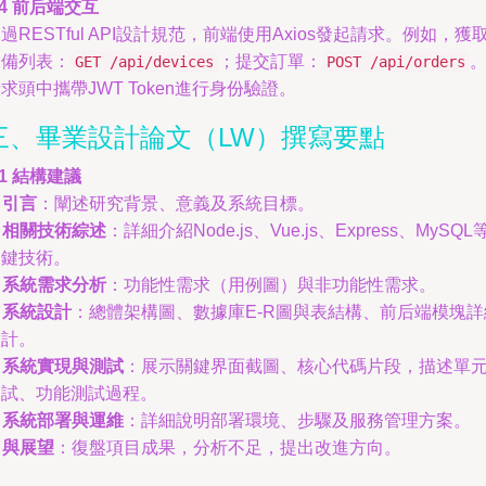
.4 前后端交互
過RESTful API設計規范，前端使用Axios發起請求。例如，獲
設備列表：
；提交訂單：
GET /api/devices
POST /api/orders
求頭中攜帶JWT Token進行身份驗證。
三、畢業設計論文（LW）撰寫要點
.1 結構建議
.
引言
：闡述研究背景、意義及系統目標。
.
相關技術綜述
：詳細介紹Node.js、Vue.js、Express、MySQL
關鍵技術。
.
系統需求分析
：功能性需求（用例圖）與非功能性需求。
.
系統設計
：總體架構圖、數據庫E-R圖與表結構、前后端模塊詳
設計。
.
系統實現與測試
：展示關鍵界面截圖、核心代碼片段，描述單
測試、功能測試過程。
.
系統部署與運維
：詳細說明部署環境、步驟及服務管理方案。
.
與展望
：復盤項目成果，分析不足，提出改進方向。