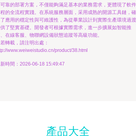
及可靠的部署方案，不僅能夠滿足基本的業務需求，更體現了軟
工程的全流程實踐。在系統服務層面，采用成熟的開源工具鏈，
保了應用的穩定性與可維護性，為從畢業設計到實際生產環境過
提供了堅實基礎。開發者可根據實際需求，進一步擴展如智能推
薦、在線客服、物聯網設備狀態追蹤等高級功能。
如若轉載，請注明出處：
tp://www.weiweistudio.cn/product/38.html
新時間：2026-06-18 15:49:47
產品大全