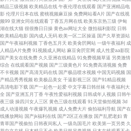
精品三级视频
欧美精品在线
午夜伦理在线观看
国产亚洲精品电
国产在线一区麻豆 欧美性精品国产 成人福利在线 91官方网站免费看 综合停
影
伦理片日本在线
蜜桃视频麻豆操
免费网站看A片
国产在线视
频99
亚洲女同在线观看
丁香五月网在线
欧美东京热三级
伊甸
停五月激情 美女电影 97在线视频免费看 大香蕉55 欧美一级爆片 成人福利视
湖在线大猫
很很撸日日操
黄色av网址大全
微拍福利影院
日韩
欧美精品电影
国内成人无码
欧美一区二区操逼
国产久草资源站
频免费观看 免费精品成人视频网站在线观看 日韩一片 国产丝袜四区91 性爱
国产午夜福利视频
丁香色五月天
欧美肏屄网站
一级午夜福利
成
人精品A片免费
91视频成人网站
麻豆肏屄官网
成人性爱aa影院
一区 探花综合色 少妇xx都在下面
国产美女在线免费
久久亚洲在线精品
91免费视频草逼
另类激情
综合
在线观看国产视频
国产三级黄色片
91免费高清视频
免费
不卡视频
国产高清无码在线
国产极品喷水视频
中国无码视频
国
产精品秀秀视频
欧美极品美女
干逼影视三区
国产91精品视频
高清电影下载
国产一起色一起爱
中文字幕日韩丝袜
午夜福利大
全
国产亚洲五月丁香
午夜性爱福利视频
日韩成年人视频
日韩午
夜三级
操四川女人三区
黄色三级在线观看
91天堂偷拍视频
3d
成人动漫视频
午夜爆乳视频
成人免费大片
偷拍福利导航
国产在
线播放网站
国产jk福利在线
国产2区正在播放
国产乱肥老妇
青
青草国产视偷拍
日韩夜间私人
一级岛国毛片
欧美第一页另类
久
草中文在线
日本精品不卡
欧美日韩另类视频
日本在线观看不卡