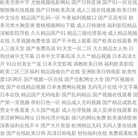
欧美另类中字
尤物视频电影网站
国产日韩亚洲
国产91一区在线
狠狠撸在线视频
国产日韩欧美高清
成人三级在线视频
欧美日韩
中文综合
精品国产乱码一区
午夜福利视频12
国产豆花专区
欧
美另类大胸亚洲
蜜桃视频网站下载
成人日韩激情
福利影院精品
深喉影院导航
久久精品国产91
精品三级伦理基地
成人精品视频
在线
久草视频免费资源
国产不卡线上观看
国产欧美在线观看
男
人三级天堂
国产免费高清
91天堂一区二区
久久精品女人热
日
韩丝袜中文字幕
日本中文字幕高清
久久艹精品视频
日本高清大
片
91白丝美女艹逼
日本天堂影视
调教欧美日韩
福利欧美影院
欧美二区三区福利
精品国偷自产在线
亚洲欧美日韩电影
欧美性
爱1区两区
国产视频一区在线
国产交配网址大全
国产区视频在
线
国产在线精品视频
日本免费网站视频
无码毛片在线
中文字幕
日本在线
精品国产无码电影
国产乱码精品
国产视频在线观看
国
产第一页视频
孕妇日色一区
精品成人无码视频
国产精品成熟老
男女午夜羞羞
久久国产电影
成人伦理视频
成人亚洲在线观看
欧
美淫秽网站网址
日韩伦理片电影
很污的网站免费
欧美激情喷潮
深夜福利在线不卡
国产大片资源
欧洲精品无码
无码人妻在线播
放
国产在线欧美日韩
高清日韩电影
秒拍福利在线
免费观看欧美