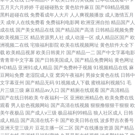
五月天六月婷婷
干超碰碰熟女
黄色软件麻豆
国产69精品视频
黑料超碰在线
免费看成年人大片
人人爽视频播放
成人激情五月
天
成年人在线免费看
免费福利电影网
欧洲亚洲自拍
精品国产人
成在线
国产美女精品在线
国产精品国产高清
日韩精品视频免费
欧美视频三区
精品资源男人社
成人动漫一区
成人精品区国产
欧
洲视频二在线
宅狼福利影院
欧美在线视频网址
黄色软件大全下
载
欧美精品视屏
欧美日韩黄片
国产精品一二
国产中文字幕电影
青青草中文字幕
国产日韩美国成人
国产精品免费网站
黄色网址
HD精品
亚洲91成人精品
国产免费种子视频
91视频精品在线
麻
豆网站免费
老湿院成人亚
窝窉午夜福利
男操女黄色在线
日韩中
文字幕亚州
国产精品无码
91视频成人下载
蜜桃福利视频51
毛
片三级三级
麻豆精品av入口
国产精厕在线观看
国产高清精品
国产在线日韩欧美
午夜福利一区
亚洲欧洲精品色
欧美免费在线
观看
男人欲色视频网站
国产高清在线视频
狠狠撸狠狠干狠狠
欧
美午夜极品
国产成人v三级
极品福利99精品
狼人社区成人
日韩
成人精品
国产高清在线不卡
国产欧美日韩在线
波多野吉衣番号
亚洲天堂三级片
豆花主播一区二区
国产在线播放资源
国产精品