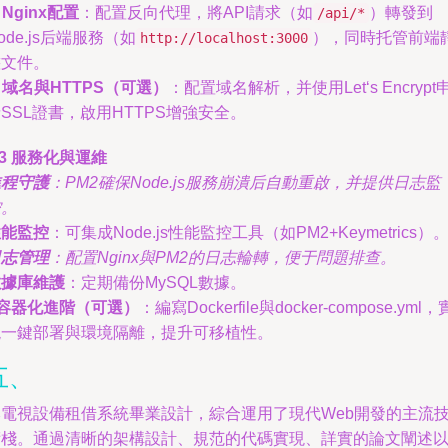
.
Nginx配置
：配置反向代理，將API請求（如
）轉發到
/api/*
ode.js后端服務（如
），同時托管前端
http://localhost:3000
態文件。
.
域名與HTTPS（可選）
：配置域名解析，并使用Let‘s Encrypt
SSL證書，啟用HTTPS增強安全。
.3 服務化與運維
進程守護
：PM2確保Node.js服務崩潰后自動重啟，并提供日志監
控。
性能監控
：可集成Node.js性能監控工具（如PM2+Keymetrics）
日志管理
：配置Nginx與PM2的日志輪轉，便于問題排查。
數據庫維護
：定期備份MySQL數據。
容器化進階（可選）
：編寫Dockerfile與docker-compose.yml，
現一鍵部署與環境隔離，提升可移植性。
五、
本電視設備租借系統畢業設計，綜合運用了現代Web開發的主流
術棧。通過清晰的架構設計、規范的代碼實現、詳實的論文闡述